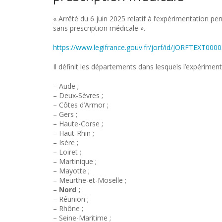
« Arrêté du 6 juin 2025 relatif à l’expérimentation
sans prescription médicale ».
https://www.legifrance.gouv.fr/jorf/id/JORFTEXT00
Il définit les départements dans lesquels l’expériment
– Aude ;
– Deux-Sèvres ;
– Côtes d’Armor ;
– Gers ;
– Haute-Corse ;
– Haut-Rhin ;
– Isère ;
– Loiret ;
– Martinique ;
– Mayotte ;
– Meurthe-et-Moselle ;
–
Nord ;
– Réunion ;
– Rhône ;
– Seine-Maritime ;