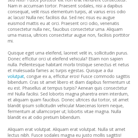
Nam in accumsan tortor. Praesent sodales, nisi a dapibus
consequat, velit risus elementum turpis, at varius eros odio
ac lacus! Nulla nec facilisis dui. Sed nec risus eu augue
euismod mattis eu at orci. Praesent orci odio, venenatis
consectetur nulla nec, faucibus consectetur urna. Aliquam
urna massa, ultrices consectetur augue non, facilisis porttitor
mi.
Quisque eget urna eleifend, laoreet velit in, sollicitudin purus.
Donec efficitur orci ut eleifend vehicula? Etiam non sapien
nulla. Pellentesque habitant morbi tristique senectus et netus
et malesuada fames ac turpis egestas. Quisque a dui
volutpat
, congue ex a, efficitur eros! Fusce commodo sagittis
bibendum. Cras sit amet libero et diam dapibus fermentum ut
eu est. Phasellus at tempus turpis? Aenean quis consectetur
mi! Nulla facilisi. Sed lobortis magna pharetra enim interdum,
et aliquam quam faucibus. Donec ultrices dui tortor, sit amet
blandit ipsum sollicitudin vehicula! Maecenas lorem neque,
fermentum at ullamcorper ut; lobortis vitae magna. Nulla
blandit ex at odio pretium bibendum.
Aliquam erat volutpat. Aliquam erat volutpat. Nulla sit amet
lectus nibh. Fusce sodales magna eu justo mollis sagittis!