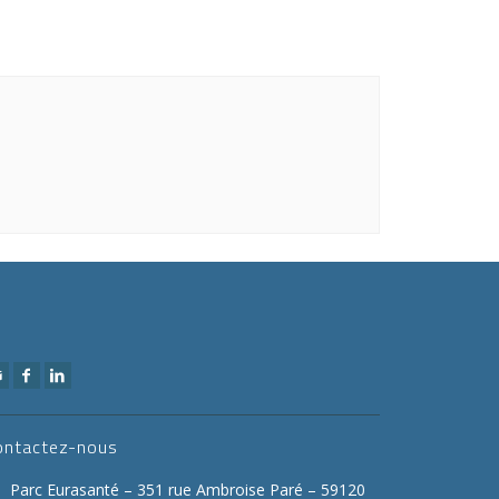
ontactez-nous
Parc Eurasanté – 351 rue Ambroise Paré – 59120