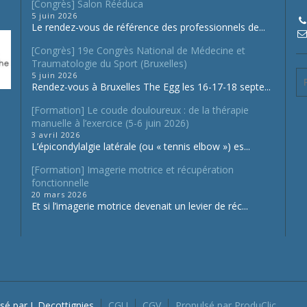
[Congrès] Salon Rééduca
5 juin 2026
Le rendez-vous de référence des professionnels de...
[Congrès] 19e Congrès National de Médecine et
Traumatologie du Sport (Bruxelles)
5 juin 2026
Rendez-vous à Bruxelles The Egg les 16-17-18 septe...
[Formation] Le coude douloureux : de la thérapie
manuelle à l’exercice (5-6 juin 2026)
3 avril 2026
L’épicondylalgie latérale (ou « tennis elbow ») es...
[Formation] Imagerie motrice et récupération
fonctionnelle
20 mars 2026
Et si l’imagerie motrice devenait un levier de réc...
sé par J. Decottignies
CGU
CGV
Propulsé par ProduClic